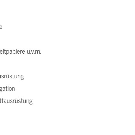
e
eitpapiere u.v.m.
usrüstung
gation
ttausrüstung