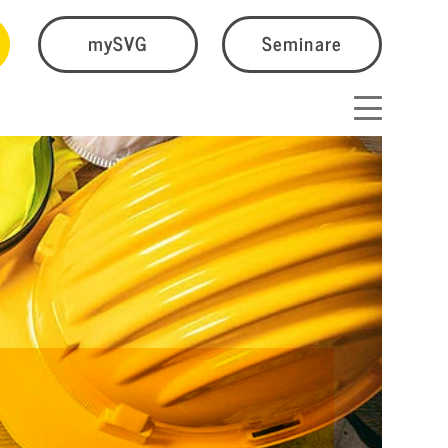
mySVG
Seminare