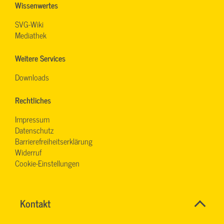
Wissenwertes
SVG-Wiki
Mediathek
Weitere Services
Downloads
Rechtliches
Impressum
Datenschutz
Barrierefreiheitserklärung
Widerruf
Cookie-Einstellungen
Aktuelle
Name
Kontakt
*
LKW-
ANSPRECHPERSON FINDEN
Ansprechpersonen
Fahrverbote
Firma