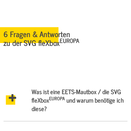
6 Fragen & Antworten
EUROPA
zu der SVG fleXbox
Was ist eine EETS-Mautbox / die SVG
EUROPA
fleXbox
und warum benötige ich
diese?