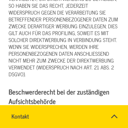
SO HABEN SIE DAS RECHT, JEDERZEIT
WIDERSPRUCH GEGEN DIE VERARBEITUNG SIE
BETREFFENDER PERSONENBEZOGENER DATEN ZUM
ZWECKE DERARTIGER WERBUNG EINZULEGEN; DIES
GILT AUCH FÜR DAS PROFILING, SOWEIT ES MIT
SOLCHER DIREKTWERBUNG IN VERBINDUNG STEHT.
WENN SIE WIDERSPRECHEN, WERDEN IHRE
PERSONENBEZOGENEN DATEN ANSCHLIESSEND
NICHT MEHR ZUM ZWECKE DER DIREKTWERBUNG
VERWENDET (WIDERSPRUCH NACH ART. 21 ABS. 2
DSGVO).
Beschwerde­recht bei der zuständigen
Aufsichts­behörde
SVG-
Im Falle von Verstößen gegen die DSGVO steht den
Name
Kontakt
*
Wiki
Betroffenen ein Beschwerderecht bei einer
Ansprechpersonen
Aufsichtsbehörde, insbesondere in dem Mitgliedstaat
Firma