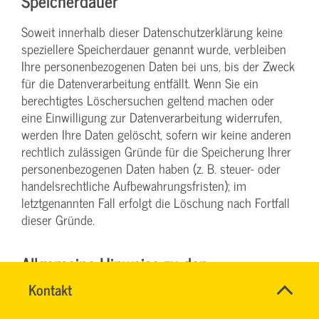
Speicherdauer
Soweit innerhalb dieser Datenschutzerklärung keine
speziellere Speicherdauer genannt wurde, verbleiben
Ihre personenbezogenen Daten bei uns, bis der Zweck
für die Datenverarbeitung entfällt. Wenn Sie ein
berechtigtes Löschersuchen geltend machen oder
eine Einwilligung zur Datenverarbeitung widerrufen,
werden Ihre Daten gelöscht, sofern wir keine anderen
rechtlich zulässigen Gründe für die Speicherung Ihrer
personenbezogenen Daten haben (z. B. steuer- oder
handelsrechtliche Aufbewahrungsfristen); im
letztgenannten Fall erfolgt die Löschung nach Fortfall
dieser Gründe.
Allgemeine Hinweise zu den
SVG-
Rechtsgrundlagen der
Name
Kontakt
*
Wiki
Ansprechpersonen
Datenverarbeitung auf dieser Website
Firma