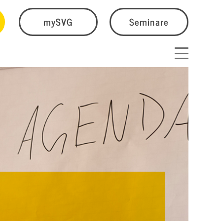
mySVG
Seminare