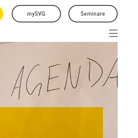
mySVG
Seminare