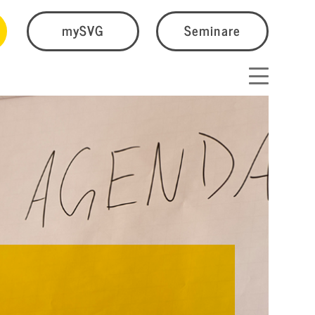
mySVG
Seminare