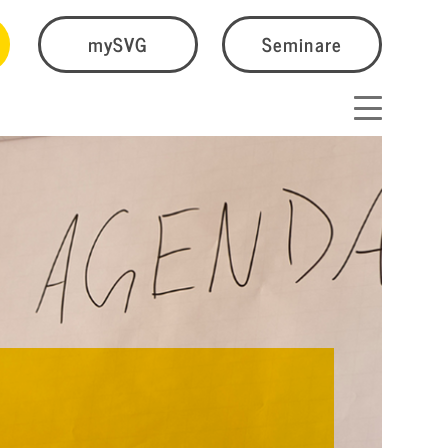
mySVG
Seminare