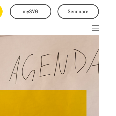
mySVG
Seminare