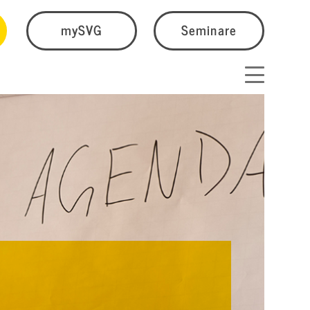
mySVG
Seminare