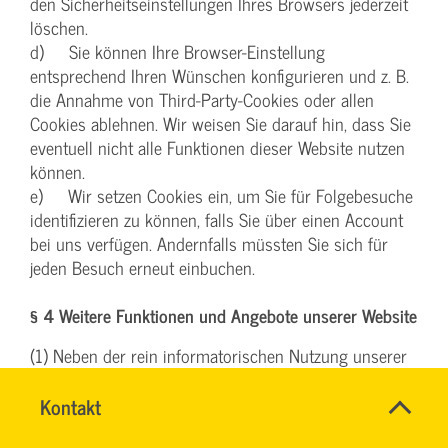
den Sicherheitseinstellungen Ihres Browsers jederzeit
löschen.
d) Sie können Ihre Browser-Einstellung
entsprechend Ihren Wünschen konfigurieren und z. B.
die Annahme von Third-Party-Cookies oder allen
Cookies ablehnen. Wir weisen Sie darauf hin, dass Sie
eventuell nicht alle Funktionen dieser Website nutzen
können.
e) Wir setzen Cookies ein, um Sie für Folgebesuche
identifizieren zu können, falls Sie über einen Account
bei uns verfügen. Andernfalls müssten Sie sich für
jeden Besuch erneut einbuchen.
§ 4 Weitere Funktionen und Angebote unserer Website
(1) Neben der rein informatorischen Nutzung unserer
Website bieten wir verschiedene Leistungen an, die Sie
SVG-
bei Interesse nutzen können. Dazu müssen Sie in der
Name
Kontakt
*
Wiki
Regel weitere personenbezogene Daten angeben, die
Ansprechpersonen
Firma