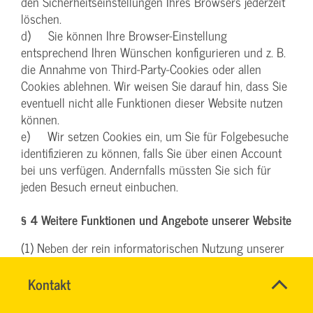
den Sicherheitseinstellungen Ihres Browsers jederzeit
löschen.
d) Sie können Ihre Browser-Einstellung
entsprechend Ihren Wünschen konfigurieren und z. B.
die Annahme von Third-Party-Cookies oder allen
Cookies ablehnen. Wir weisen Sie darauf hin, dass Sie
eventuell nicht alle Funktionen dieser Website nutzen
können.
e) Wir setzen Cookies ein, um Sie für Folgebesuche
identifizieren zu können, falls Sie über einen Account
bei uns verfügen. Andernfalls müssten Sie sich für
jeden Besuch erneut einbuchen.
§ 4 Weitere Funktionen und Angebote unserer Website
(1) Neben der rein informatorischen Nutzung unserer
Website bieten wir verschiedene Leistungen an, die Sie
SVG-
bei Interesse nutzen können. Dazu müssen Sie in der
Name
Kontakt
*
Wiki
Regel weitere personenbezogene Daten angeben, die
Ansprechpersonen
Firma