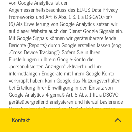
von Google Analytics ist der
Angemessenheitsbeschluss des EU-US Data Privacy
Frameworks und Art. 6 Abs. 1 S. 1 a DS-GVO.<br>
(6) Als Erweiterung von Google Analytics setzen wir
auf dieser Website auch der Dienst Google Signals ein.
Mit Google Signals können wir geräteübergreifende
Berichte (Reports) durch Google erstellen lassen (sog.
„Cross Device Tracking“). Sofern Sie in Ihren
Einstellungen in Ihrem Google-Konto die
„personalisierten Anzeigen“ aktiviert und Ihre
internetfähigen Endgeräte mit Ihrem Google-Konto
verknüpft haben, kann Google das Nutzungsverhalten
bei Erteilung Ihrer Einwilligung in den Einsatz von
Google Analytics 4 gemäß Art. 6 Abs. 1 lit. a DSGVO
geräteübergreifend analysieren und hierauf basierende
Datenbankmodelle erstellen. Berücksichtigt werden
dabei die Anmeldungen und Gerätetypen aller
SVG-
Name
Kontakt
*
Website-Nutzer, die in einem Google-Konto
Wiki
Ansprechpersonen
angemeldet waren und eine Conversion ausgeführt
Firma