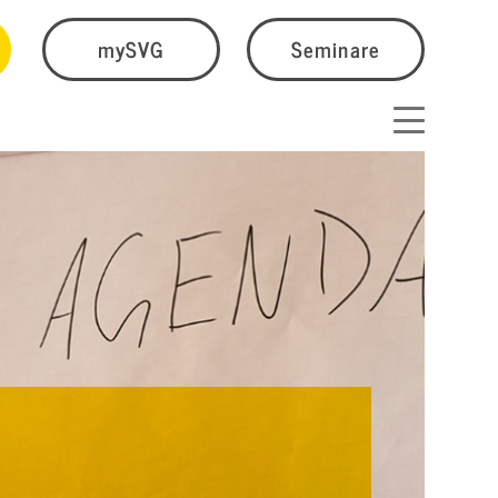
mySVG
Seminare