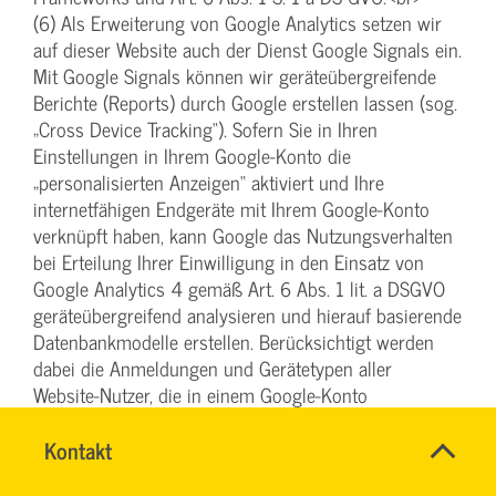
(6) Als Erweiterung von Google Analytics setzen wir
auf dieser Website auch der Dienst Google Signals ein.
Mit Google Signals können wir geräteübergreifende
Berichte (Reports) durch Google erstellen lassen (sog.
„Cross Device Tracking“). Sofern Sie in Ihren
Einstellungen in Ihrem Google-Konto die
„personalisierten Anzeigen“ aktiviert und Ihre
internetfähigen Endgeräte mit Ihrem Google-Konto
verknüpft haben, kann Google das Nutzungsverhalten
bei Erteilung Ihrer Einwilligung in den Einsatz von
Google Analytics 4 gemäß Art. 6 Abs. 1 lit. a DSGVO
geräteübergreifend analysieren und hierauf basierende
Datenbankmodelle erstellen. Berücksichtigt werden
dabei die Anmeldungen und Gerätetypen aller
Website-Nutzer, die in einem Google-Konto
angemeldet waren und eine Conversion ausgeführt
SVG-
haben. Die Daten zeigen unter anderem, auf welchem
Name
Kontakt
*
Wiki
Ansprechpersonen
Endgerät Sie das erste Mal auf eine Anzeige geklickt
Firma