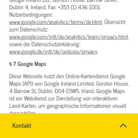
Dublin 4, Ireland, Fax: +353 (1) 436 1001.
Nutzerbedingungen:
www.google.com/analytics/terms/de.html
, Übersicht
zum Datenschutz:
www.google.com/intl/de/analytics/learn/privacy.html
,
sowie die Datenschutzerklärung:
www.google.de/intl/de/policies/privacy
.
§ 7 Google Maps
Diese Webseite nutzt den Online-Kartendienst Google
Maps (API) von Google Ireland Limited, Gordon House,
4 Barrow St, Dublin, D04 E5W5, Irland. Google Maps
ist ein Webdienst zur Darstellung von interaktiven
Land-Karten, um geographische Informationen visuell
darzustellen.
SVG-
Name
Kontakt
*
Bereits beim Aufrufen derjenigen Unterseiten, in die
Wiki
Ansprechpersonen
die Karte von Google Maps eingebunden ist, werden
Firma