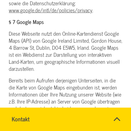
sowie die Datenschutzerklärung:
www.google.de/intl/de/policies/privacy
.
§ 7 Google Maps
Diese Webseite nutzt den Online-Kartendienst Google
Maps (API) von Google Ireland Limited, Gordon House,
4 Barrow St, Dublin, D04 E5W5, Irland. Google Maps
ist ein Webdienst zur Darstellung von interaktiven
Land-Karten, um geographische Informationen visuell
darzustellen.
Bereits beim Aufrufen derjenigen Unterseiten, in die
die Karte von Google Maps eingebunden ist, werden
Informationen über Ihre Nutzung unserer Website (wie
z.B. Ihre IP-Adresse) an Server von Google übertragen
und dort gespeichert, hierbei kann es auch zu einer
Übermittlung an die Server der Google LLC. in den
SVG-
Name
Kontakt
*
USA kommen. Dies erfolgt unabhängig davon, ob
Wiki
Ansprechpersonen
Google ein Nutzerkonto bereitstellt, über das Sie
Firma