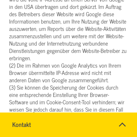
in den USA übertragen und dort gekürzt. Im Auftrag
des Betreibers dieser Website wird Google diese
Informationen benutzen, um Ihre Nutzung der Website
auszuwerten, um Reports über die Website-Aktivitäten
zusammenzustellen und um weitere mit der Website-
Nutzung und der Internetnutzung verbundene
Dienstleistungen gegenüber dem Website-Betreiber zu
erbringen.
(2) Die im Rahmen von Google Analytics von Ihrem
Browser übermittelte IP-Adresse wird nicht mit
anderen Daten von Google zusammengeführt.
(3) Sie können die Speicherung der Cookies durch
eine entsprechende Einstellung Ihrer Browser-
Software und im Cookie-Consent-Tool verhindern; wir
weisen Sie jedoch darauf hin, dass Sie in diesem Fall
gegebenenfalls nicht sämtliche Funktionen dieser
SVG-
Name
Kontakt
*
Website vollumfänglich werden nutzen können. Sie
Wiki
Ansprechpersonen
können darüber hinaus die Erfassung der durch das
Firma