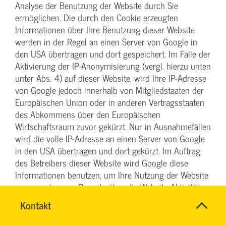
Analyse der Benutzung der Website durch Sie
ermöglichen. Die durch den Cookie erzeugten
Informationen über Ihre Benutzung dieser Website
werden in der Regel an einen Server von Google in
den USA übertragen und dort gespeichert. Im Falle der
Aktivierung der IP-Anonymisierung (vergl. hierzu unten
unter Abs. 4) auf dieser Website, wird Ihre IP-Adresse
von Google jedoch innerhalb von Mitgliedstaaten der
Europäischen Union oder in anderen Vertragsstaaten
des Abkommens über den Europäischen
Wirtschaftsraum zuvor gekürzt. Nur in Ausnahmefällen
wird die volle IP-Adresse an einen Server von Google
in den USA übertragen und dort gekürzt. Im Auftrag
des Betreibers dieser Website wird Google diese
Informationen benutzen, um Ihre Nutzung der Website
auszuwerten, um Reports über die Website-Aktivitäten
zusammenzustellen und um weitere mit der Website-
SVG-
Name
Kontakt
*
Nutzung und der Internetnutzung verbundene
Wiki
Ansprechpersonen
Dienstleistungen gegenüber dem Website-Betreiber zu
Firma