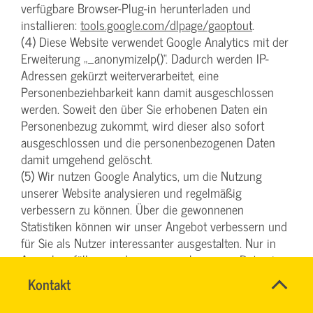
verfügbare Browser-Plug-in herunterladen und
installieren:
tools.google.com/dlpage/gaoptout
.
(4) Diese Website verwendet Google Analytics mit der
Erweiterung „_anonymizeIp()“. Dadurch werden IP-
Adressen gekürzt weiterverarbeitet, eine
Personenbeziehbarkeit kann damit ausgeschlossen
werden. Soweit den über Sie erhobenen Daten ein
Personenbezug zukommt, wird dieser also sofort
ausgeschlossen und die personenbezogenen Daten
damit umgehend gelöscht.
(5) Wir nutzen Google Analytics, um die Nutzung
unserer Website analysieren und regelmäßig
verbessern zu können. Über die gewonnenen
Statistiken können wir unser Angebot verbessern und
für Sie als Nutzer interessanter ausgestalten. Nur in
Ausnahmefällen werden personenbezogene Daten in
die USA übertragen. Rechtsgrundlage für die Nutzung
SVG-
Name
Kontakt
*
von Google Analytics ist der
Wiki
Ansprechpersonen
Angemessenheitsbeschluss des EU-US Data Privacy
Firma