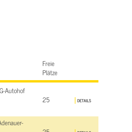
Freie
Plätze
G-Autohof
25
DETAILS
Adenauer-
25