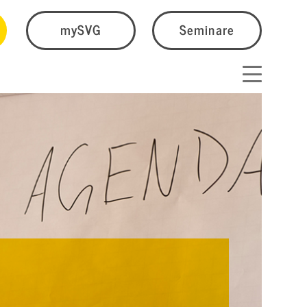
mySVG
Seminare