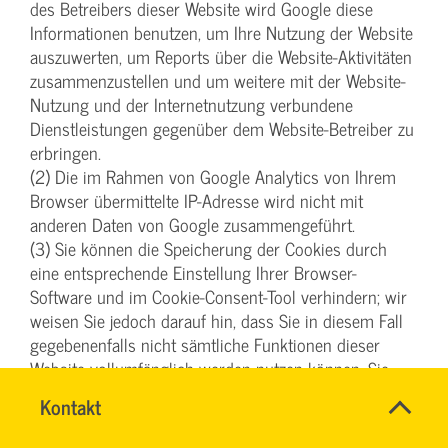
des Betreibers dieser Website wird Google diese
Informationen benutzen, um Ihre Nutzung der Website
auszuwerten, um Reports über die Website-Aktivitäten
zusammenzustellen und um weitere mit der Website-
Nutzung und der Internetnutzung verbundene
Dienstleistungen gegenüber dem Website-Betreiber zu
erbringen.
(2) Die im Rahmen von Google Analytics von Ihrem
Browser übermittelte IP-Adresse wird nicht mit
anderen Daten von Google zusammengeführt.
(3) Sie können die Speicherung der Cookies durch
eine entsprechende Einstellung Ihrer Browser-
Software und im Cookie-Consent-Tool verhindern; wir
weisen Sie jedoch darauf hin, dass Sie in diesem Fall
gegebenenfalls nicht sämtliche Funktionen dieser
Website vollumfänglich werden nutzen können. Sie
können darüber hinaus die Erfassung der durch das
SVG-
Name
Kontakt
*
Cookie erzeugten und auf Ihre Nutzung der Website
Wiki
Ansprechpersonen
bezogenen Daten (inkl. Ihrer IP-Adresse) an Google
Firma