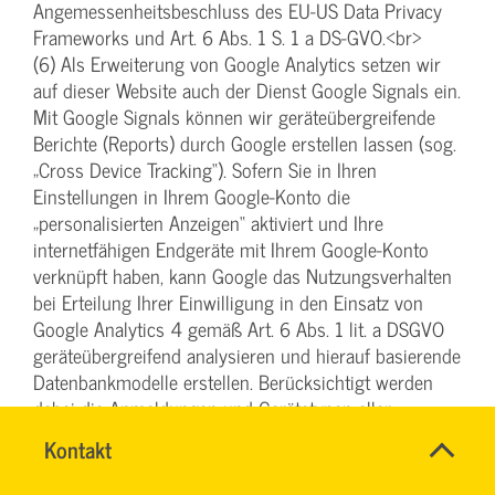
Angemessenheitsbeschluss des EU-US Data Privacy
Frameworks und Art. 6 Abs. 1 S. 1 a DS-GVO.<br>
(6) Als Erweiterung von Google Analytics setzen wir
auf dieser Website auch der Dienst Google Signals ein.
Mit Google Signals können wir geräteübergreifende
Berichte (Reports) durch Google erstellen lassen (sog.
„Cross Device Tracking“). Sofern Sie in Ihren
Einstellungen in Ihrem Google-Konto die
„personalisierten Anzeigen“ aktiviert und Ihre
internetfähigen Endgeräte mit Ihrem Google-Konto
verknüpft haben, kann Google das Nutzungsverhalten
bei Erteilung Ihrer Einwilligung in den Einsatz von
Google Analytics 4 gemäß Art. 6 Abs. 1 lit. a DSGVO
geräteübergreifend analysieren und hierauf basierende
Datenbankmodelle erstellen. Berücksichtigt werden
dabei die Anmeldungen und Gerätetypen aller
Website-Nutzer, die in einem Google-Konto
SVG-
Name
Kontakt
*
angemeldet waren und eine Conversion ausgeführt
Wiki
Ansprechpersonen
haben. Die Daten zeigen unter anderem, auf welchem
Firma