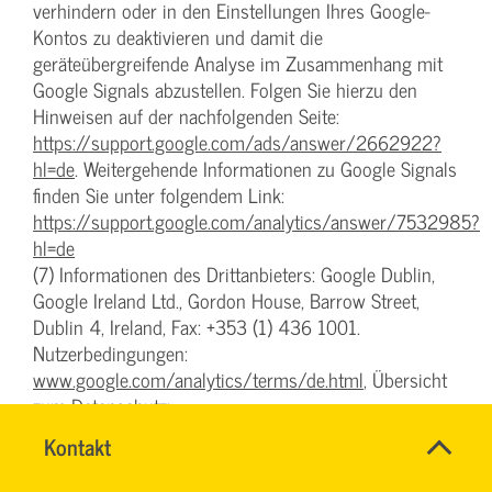
verhindern oder in den Einstellungen Ihres Google-
Kontos zu deaktivieren und damit die
geräteübergreifende Analyse im Zusammenhang mit
Google Signals abzustellen. Folgen Sie hierzu den
Hinweisen auf der nachfolgenden Seite:
https://support.google.com/ads/answer/2662922?
hl=de
. Weitergehende Informationen zu Google Signals
finden Sie unter folgendem Link:
https://support.google.com/analytics/answer/7532985?
hl=de
(7) Informationen des Drittanbieters: Google Dublin,
Google Ireland Ltd., Gordon House, Barrow Street,
Dublin 4, Ireland, Fax: +353 (1) 436 1001.
Nutzerbedingungen:
www.google.com/analytics/terms/de.html
, Übersicht
zum Datenschutz:
www.google.com/intl/de/analytics/learn/privacy.html
,
SVG-
Name
Kontakt
*
sowie die Datenschutzerklärung:
Wiki
Ansprechpersonen
www.google.de/intl/de/policies/privacy
.
Firma