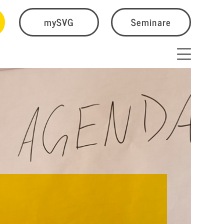
mySVG
Seminare