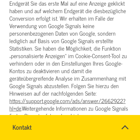
Endgerät Sie das erste Mal auf eine Anzeige geklickt
haben und auf welchem Endgerät die diesbezügliche
Conversion erfolgt ist. Wir erhalten im Falle der
Verwendung von Google Signals keine
personenbezogenen Daten von Google, sondern
lediglich auf Basis von Google Signals erstellte
Statistiken. Sie haben die Möglichkeit, die Funktion
„personalisierte Anzeigen“ im Cookie-Consent-Tool zu
verhindern oder in den Einstellungen Ihres Google-
Kontos zu deaktivieren und damit die
geräteübergreifende Analyse im Zusammenhang mit
Google Signals abzustellen. Folgen Sie hierzu den
Hinweisen auf der nachfolgenden Seite:
https://support.google.com/ads/answer/2662922?
hl=de
.Weitergehende Informationen zu Google Signals
finden Sie unter folgendem Link:
https://support.google.com/analytics/answer/7532985?
SVG-
Name
Kontakt
*
hl=de
Wiki
Ansprechpersonen
Firma