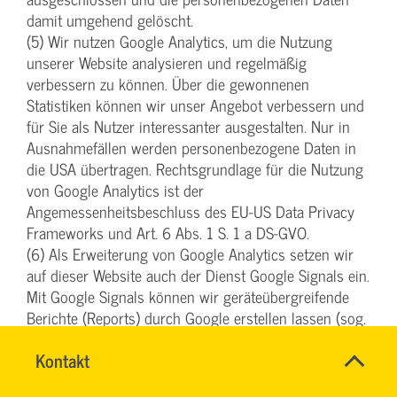
damit umgehend gelöscht.
(5) Wir nutzen Google Analytics, um die Nutzung
unserer Website analysieren und regelmäßig
verbessern zu können. Über die gewonnenen
Statistiken können wir unser Angebot verbessern und
für Sie als Nutzer interessanter ausgestalten. Nur in
Ausnahmefällen werden personenbezogene Daten in
die USA übertragen. Rechtsgrundlage für die Nutzung
von Google Analytics ist der
Angemessenheitsbeschluss des EU-US Data Privacy
Frameworks und Art. 6 Abs. 1 S. 1 a DS-GVO.
(6) Als Erweiterung von Google Analytics setzen wir
auf dieser Website auch der Dienst Google Signals ein.
Mit Google Signals können wir geräteübergreifende
Berichte (Reports) durch Google erstellen lassen (sog.
„Cross Device Tracking“). Sofern Sie in Ihren
SVG-
Name
Kontakt
*
Einstellungen in Ihrem Google-Konto die
Wiki
Ansprechpersonen
„personalisierten Anzeigen“ aktiviert und Ihre
Firma