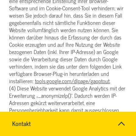
eine entsprechende Einstellung Ihrer Browser-
Software und im Cookie-Consent-Tool verhindern; wir
weisen Sie jedoch darauf hin, dass Sie in diesem Fall
gegebenenfalls nicht sämtliche Funktionen dieser
Website vollumfänglich werden nutzen können. Sie
können darüber hinaus die Erfassung der durch das
Cookie erzeugten und auf Ihre Nutzung der Website
bezogenen Daten (inkl. Ihrer IP-Adresse) an Google
sowie die Verarbeitung dieser Daten durch Google
verhindern, indem sie das unter dem folgenden Link
verfügbare Browser-Plug-in herunterladen und
installieren:
tools.google.com/dlpage/gaoptout
.
(4) Diese Website verwendet Google Analytics mit der
Erweiterung „_anonymizeIp()“. Dadurch werden IP-
Adressen gekürzt weiterverarbeitet, eine
Personenbeziehbarkeit kann damit ausgeschlossen
werden. Soweit den über Sie erhobenen Daten ein
SVG-
Name
Kontakt
*
Personenbezug zukommt, wird dieser also sofort
Wiki
Ansprechpersonen
ausgeschlossen und die personenbezogenen Daten
Firma