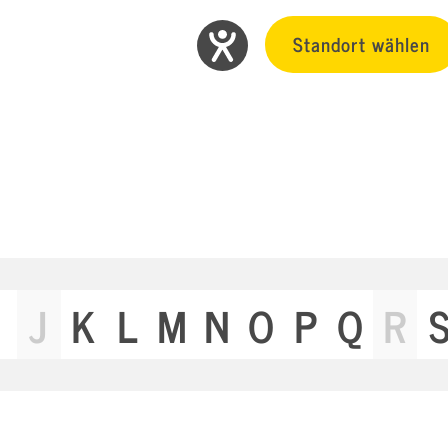
Standort wählen
J
K
L
M
N
O
P
Q
R