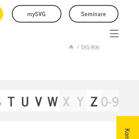
mySVG
Seminare
SVG-Wiki
S
T
U
V
W
X
Y
Z
0-9
Kontakt