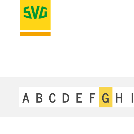
A
B
C
D
E
F
G
H
I