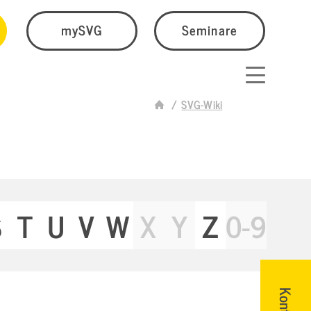
mySVG
Seminare
SVG-Wiki
S
T
U
V
W
X
Y
Z
0-9
Kontakt