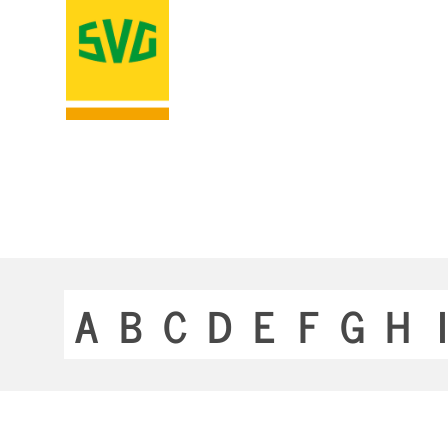
A
B
C
D
E
F
G
H
I