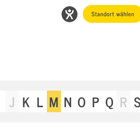
Standort wählen
J
K
L
M
N
O
P
Q
R