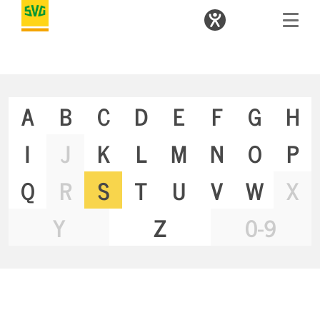
A
B
C
D
E
F
G
H
I
J
K
L
M
N
O
P
Q
R
S
T
U
V
W
X
Y
Z
0-9