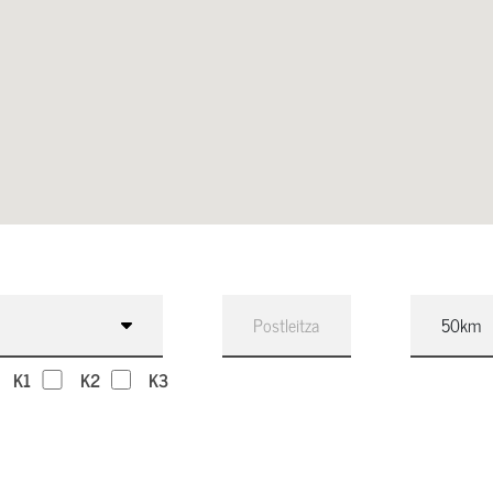
K1
K2
K3