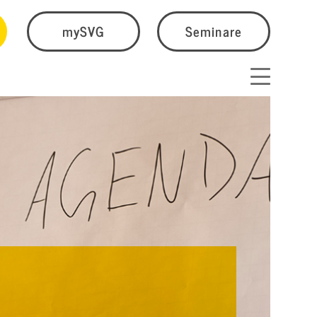
mySVG
Seminare