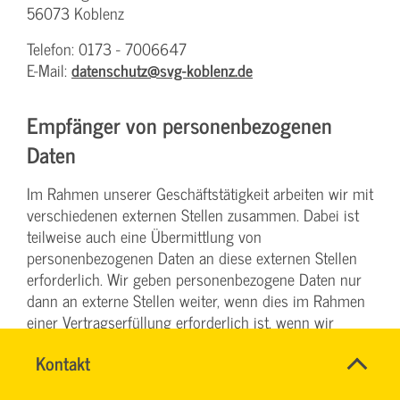
56073 Koblenz
Telefon: 0173 - 7006647
E-Mail:
datenschutz@svg-koblenz.de
Empfänger von personenbezogenen
Daten
Im Rahmen unserer Geschäftstätigkeit arbeiten wir mit
verschiedenen externen Stellen zusammen. Dabei ist
teilweise auch eine Übermittlung von
personenbezogenen Daten an diese externen Stellen
erforderlich. Wir geben personenbezogene Daten nur
dann an externe Stellen weiter, wenn dies im Rahmen
einer Vertragserfüllung erforderlich ist, wenn wir
gesetzlich hierzu verpflichtet sind (z. B. Weitergabe von
SVG-
Name
Kontakt
*
Daten an Steuerbehörden), wenn wir ein berechtigtes
Wiki
Ansprechpersonen
Interesse nach Art. 6 Abs. 1 lit. f DSGVO an der
Firma