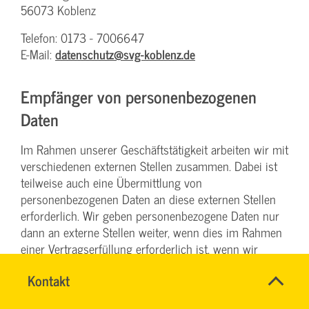
56073 Koblenz
Telefon: 0173 - 7006647
E-Mail:
datenschutz@svg-koblenz.de
Empfänger von personenbezogenen
Daten
Im Rahmen unserer Geschäftstätigkeit arbeiten wir mit
verschiedenen externen Stellen zusammen. Dabei ist
teilweise auch eine Übermittlung von
personenbezogenen Daten an diese externen Stellen
erforderlich. Wir geben personenbezogene Daten nur
dann an externe Stellen weiter, wenn dies im Rahmen
einer Vertragserfüllung erforderlich ist, wenn wir
gesetzlich hierzu verpflichtet sind (z. B. Weitergabe von
SVG-
Name
Kontakt
*
Daten an Steuerbehörden), wenn wir ein berechtigtes
Wiki
Ansprechpersonen
Interesse nach Art. 6 Abs. 1 lit. f DSGVO an der
Firma