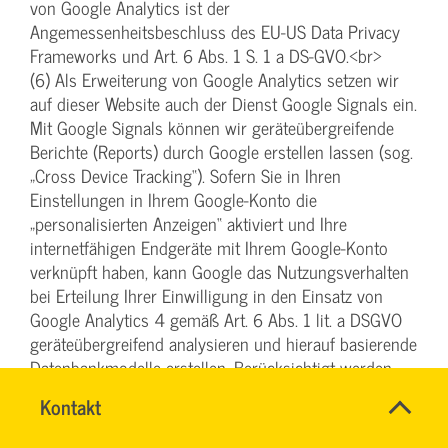
von Google Analytics ist der
Angemessenheitsbeschluss des EU-US Data Privacy
Frameworks und Art. 6 Abs. 1 S. 1 a DS-GVO.<br>
(6) Als Erweiterung von Google Analytics setzen wir
auf dieser Website auch der Dienst Google Signals ein.
Mit Google Signals können wir geräteübergreifende
Berichte (Reports) durch Google erstellen lassen (sog.
„Cross Device Tracking“). Sofern Sie in Ihren
Einstellungen in Ihrem Google-Konto die
„personalisierten Anzeigen“ aktiviert und Ihre
internetfähigen Endgeräte mit Ihrem Google-Konto
verknüpft haben, kann Google das Nutzungsverhalten
bei Erteilung Ihrer Einwilligung in den Einsatz von
Google Analytics 4 gemäß Art. 6 Abs. 1 lit. a DSGVO
geräteübergreifend analysieren und hierauf basierende
Datenbankmodelle erstellen. Berücksichtigt werden
dabei die Anmeldungen und Gerätetypen aller
SVG-
Name
Kontakt
*
Website-Nutzer, die in einem Google-Konto
Wiki
Ansprechpersonen
angemeldet waren und eine Conversion ausgeführt
Firma