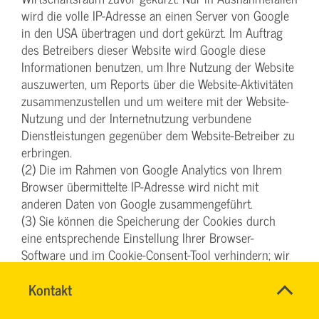
wird die volle IP-Adresse an einen Server von Google
in den USA übertragen und dort gekürzt. Im Auftrag
des Betreibers dieser Website wird Google diese
Informationen benutzen, um Ihre Nutzung der Website
auszuwerten, um Reports über die Website-Aktivitäten
zusammenzustellen und um weitere mit der Website-
Nutzung und der Internetnutzung verbundene
Dienstleistungen gegenüber dem Website-Betreiber zu
erbringen.
(2) Die im Rahmen von Google Analytics von Ihrem
Browser übermittelte IP-Adresse wird nicht mit
anderen Daten von Google zusammengeführt.
(3) Sie können die Speicherung der Cookies durch
eine entsprechende Einstellung Ihrer Browser-
Software und im Cookie-Consent-Tool verhindern; wir
weisen Sie jedoch darauf hin, dass Sie in diesem Fall
SVG-
Name
Kontakt
*
gegebenenfalls nicht sämtliche Funktionen dieser
Wiki
Ansprechpersonen
Website vollumfänglich werden nutzen können. Sie
Firma