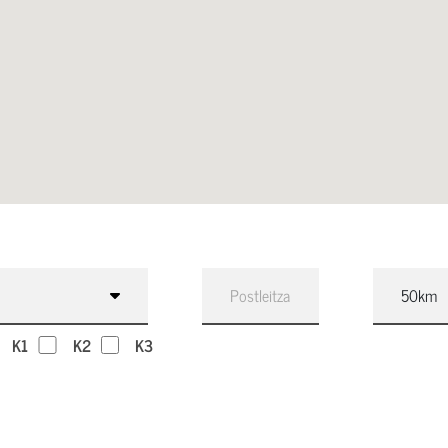
K1
K2
K3