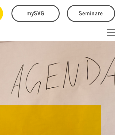
mySVG
Seminare