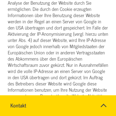
Analyse der Benutzung der Website durch Sie
ermöglichen. Die durch den Cookie erzeugten
Informationen über Ihre Benutzung dieser Website
werden in der Regel an einen Server von Google in
den USA übertragen und dort gespeichert. Im Falle der
Aktivierung der IP-Anonymisierung (vergl. hierzu unten
unter Abs. 4) auf dieser Website, wird Ihre IP-Adresse
von Google jedoch innerhalb von Mitgliedstaaten der
Europäischen Union oder in anderen Vertragsstaaten
des Abkommens über den Europäischen
Wirtschaftsraum zuvor gekürzt. Nur in Ausnahmefällen
wird die volle IP-Adresse an einen Server von Google
in den USA übertragen und dort gekürzt. Im Auftrag
des Betreibers dieser Website wird Google diese
Informationen benutzen, um Ihre Nutzung der Website
auszuwerten, um Reports über die Website-Aktivitäten
zusammenzustellen und um weitere mit der Website-
SVG-
Name
Kontakt
*
Nutzung und der Internetnutzung verbundene
Wiki
Ansprechpersonen
Dienstleistungen gegenüber dem Website-Betreiber zu
Firma