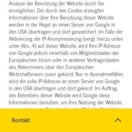
Analyse der Benutzung der Website durch Sie
ermöglichen. Die durch den Cookie erzeugten
Informationen über Ihre Benutzung dieser Website
werden in der Regel an einen Server von Google in
den USA übertragen und dort gespeichert. Im Falle der
Aktivierung der IP-Anonymisierung (vergl. hierzu unten
unter Abs. 4) auf dieser Website, wird Ihre IP-Adresse
von Google jedoch innerhalb von Mitgliedstaaten der
Europäischen Union oder in anderen Vertragsstaaten
des Abkommens über den Europäischen
Wirtschaftsraum zuvor gekürzt. Nur in Ausnahmefällen
wird die volle IP-Adresse an einen Server von Google
in den USA übertragen und dort gekürzt. Im Auftrag
des Betreibers dieser Website wird Google diese
Informationen benutzen, um Ihre Nutzung der Website
auszuwerten, um Reports über die Website-Aktivitäten
zusammenzustellen und um weitere mit der Website-
SVG-
Name
Kontakt
*
Nutzung und der Internetnutzung verbundene
Wiki
Ansprechpersonen
Dienstleistungen gegenüber dem Website-Betreiber zu
Firma